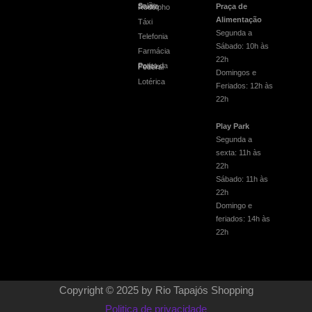
Praça de
Salão Studio Rodolpho
Alimentação
Táxi
Segunda a
Telefonia
Sábado: 10h às
Farmácia
22h
Posto da Polícia Federal
Domingos e
Lotérica
Feriados: 12h às
22h
Play Park
Segunda a
sexta: 11h às
22h
Sábado: 11h às
22h
Domingo e
feriados: 14h às
22h
Copyright © 2025 by Rio Tapajós Shopping
Politica de privacidade