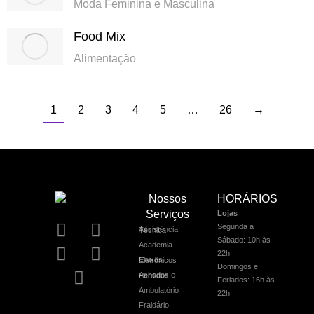
Moda Feminina e Masculina
Food Mix
Alimentação
1
2
3
4
5
…
26
→
Nossos
HORÁRIOS
Serviços
Lojas
Segunda a
Assistência Técnica
Sábado: 10h às
Academia
22h
Caixas Eletrônicos
Domingos e
Achados e Perdidos
Feriados: 16h às
Ambulatório
22h
Fraldário