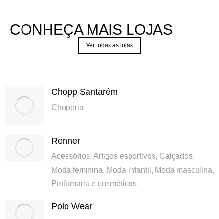
CONHEÇA MAIS LOJAS
Ver todas as lojas
Chopp Santarém
Choperia
Renner
Acessórios
,
Artigos esportivos
,
Calçados
,
Moda feminina
,
Moda infantil
,
Moda masculina
,
Perfumaria e cosméticos
Polo Wear