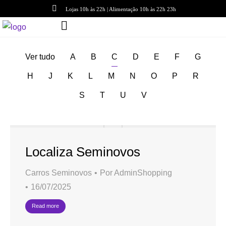
Lojas 10h às 22h | Alimentação 10h às 22h 23h
Ver tudo
A
B
C
D
E
F
G
H
J
K
L
M
N
O
P
R
S
T
U
V
Localiza Seminovos
Carros Seminovos
Por
AdminShopping
16/07/2025
Read more