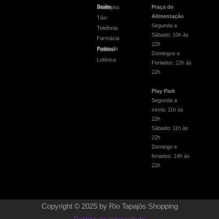
Praça de
Salão Studio Rodolpho
Alimentação
Táxi
Segunda a
Telefonia
Sábado: 10h às
Farmácia
22h
Posto da Polícia Federal
Domingos e
Lotérica
Feriados: 12h às
22h
Play Park
Segunda a
sexta: 11h às
22h
Sábado: 11h às
22h
Domingo e
feriados: 14h às
22h
Copyright © 2025 by Rio Tapajós Shopping