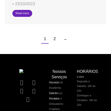
23/10/2023
Read more
1
2
→
Nossos
HORÁRIOS
Serviços
Lojas
Segunda a
Assistência Técnica
Sábado: 10h às
Academia
22h
Caixas Eletrônicos
Domingos e
Achados e Perdidos
Feriados: 16h às
Ambulatório
22h
Fraldário