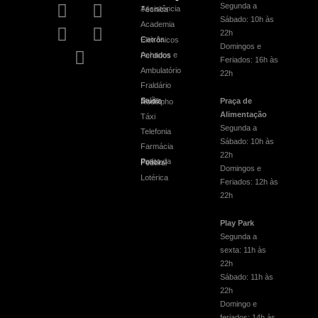
Segunda a
Assistência Técnica
Sábado: 10h às
Academia
22h
Caixas Eletrônicos
Domingos e
Achados e Perdidos
Feriados: 16h às
Ambulatório
22h
Fraldário
Praça de
Salão Studio Rodolpho
Alimentação
Táxi
Segunda a
Telefonia
Sábado: 10h às
Farmácia
22h
Posto da Polícia Federal
Domingos e
Lotérica
Feriados: 12h às
22h
Play Park
Segunda a
sexta: 11h às
22h
Sábado: 11h às
22h
Domingo e
feriados: 14h às