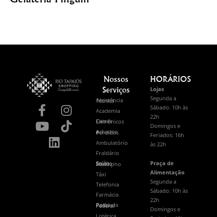
Nossos
HORÁRIOS
Serviços
Lojas
Segunda a
Assistência Técnica
Sábado: 10h às
Academia
22h
Caixas Eletrônicos
Domingos e
Achados e Perdidos
Feriados: 16h
Ambulatório
às 22h
Fraldário
Praça de
Salão Studio Rodolpho
Alimentação
Táxi
Segunda a
Telefonia
Sábado: 10h às
Farmácia
22h
Posto da Polícia Federal
Domingos e
Lotérica